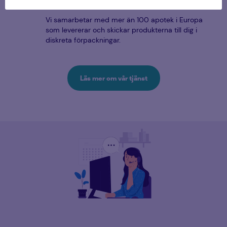
Vi samarbetar med mer än 100 apotek i Europa
som levererar och skickar produkterna till dig i
diskreta förpackningar.
Läs mer om vår tjänst