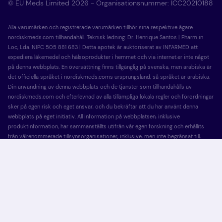
© EU Meds Limited 2026 - Organisationsnummer: ICC20210188
Alla varumärken och registrerade varumärken tillhör sina respektive ägare.
nordiskmeds.com tillhandahåll. Teknisk ledning: Dr. Henrique Santos | Pharm in
Loc, Lda. NIPC 505 881 683 | Detta apotek är auktoriserat av INFARMED att
expediera läkemedel och hälsoprodukter i hemmet och via internet.er inte något
på denna webbplats. En översättning finns tillgänglig på svenska, men arabiska är
det officiella språket i nordiskmeds.coms ursprungsland, så språket är arabiska.
Din användning av denna webbplats och de tjänster som tillhandahålls av
nordiskmeds.com och efterlevnad av alla tillämpliga lokala regler och förordningar
sker på egen risk och eget ansvar, och du bekräftar att du har använt denna
webbplats på eget initiativ. All information på webbplatsen, inklusive
produktinformation, har sammanställts utifrån vår egen forskning och erhållits
från välrenommerade tillsynsorganisationer, inklusive, men inte begränsat till,
bipacksedlar som tillhandahålls av läkemedelstillverkaren och publiceras i
Electronic Medicines Compendium (eMC) och andra källor från vårdgivare. Den
information som finns tillgänglig på eumeds.com innebär aldrig (din) åsikt eller
råd och/eller inflytande på dina val. nordiskmeds.com är EU Meds Ltd, Office 1204,
Tiffany Tower, Al Thanyah Fifth, Plot No.888, Dubai, P.O Box 487307, Förenade
Arabemiraten.