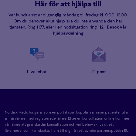
Här för att hjälpa till
Vår kundtjänst är tillgänglig måndag till fredag kl. 9.00-16.00.
Om du behöver akut hjälp ska du inte använda den här
tjänsten. Ring
1177
, eller i en nödsituation, ring
112
.
Besök vår
hjälpavdelning
Live-chat
E-post
Nordisk Meds fungerar som en portal som kopplar samman patienter utan
allmänläkare med registrerade läkare. Efter en konsultation online kommer
vår läkare att granska din konsultation och vid behov skriva ut ett
läkemedel som kan skickas hem till dig från ett av våra partnerapotek i EU.