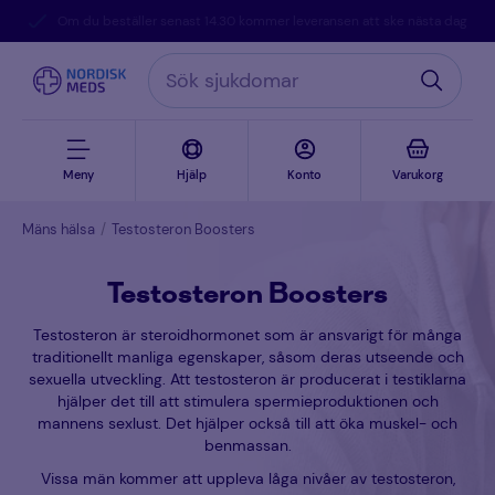
Om du beställer senast 14.30 kommer leveransen att ske nästa dag
Meny
Hjälp
Konto
Varukorg
Mäns hälsa
Testosteron Boosters
Testosteron Boosters
Testosteron är steroidhormonet som är ansvarigt för många
traditionellt manliga egenskaper, såsom deras utseende och
sexuella utveckling. Att testosteron är producerat i testiklarna
hjälper det till att stimulera spermieproduktionen och
mannens sexlust. Det hjälper också till att öka muskel- och
benmassan.
Vissa män kommer att uppleva låga nivåer av testosteron,