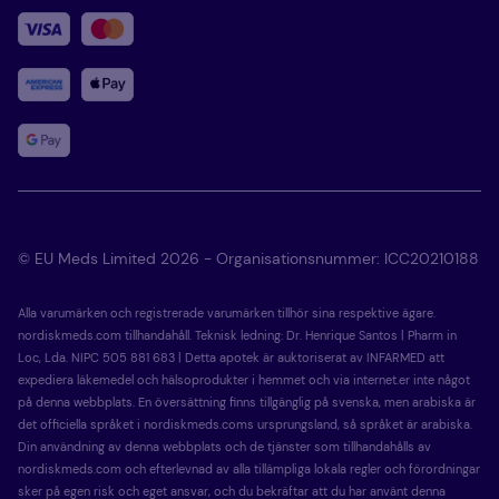
© EU Meds Limited 2026 - Organisationsnummer: ICC20210188
Alla varumärken och registrerade varumärken tillhör sina respektive ägare.
nordiskmeds.com tillhandahåll. Teknisk ledning: Dr. Henrique Santos | Pharm in
Loc, Lda. NIPC 505 881 683 | Detta apotek är auktoriserat av INFARMED att
expediera läkemedel och hälsoprodukter i hemmet och via internet.er inte något
på denna webbplats. En översättning finns tillgänglig på svenska, men arabiska är
det officiella språket i nordiskmeds.coms ursprungsland, så språket är arabiska.
Din användning av denna webbplats och de tjänster som tillhandahålls av
nordiskmeds.com och efterlevnad av alla tillämpliga lokala regler och förordningar
sker på egen risk och eget ansvar, och du bekräftar att du har använt denna