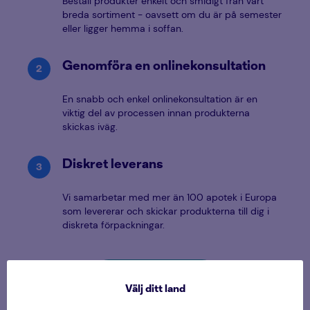
Beställ produkter enkelt och smidigt från vårt
breda sortiment - oavsett om du är på semester
eller ligger hemma i soffan.
Genomföra en onlinekonsultation
En snabb och enkel onlinekonsultation är en
viktig del av processen innan produkterna
skickas iväg.
Diskret leverans
Vi samarbetar med mer än 100 apotek i Europa
som levererar och skickar produkterna till dig i
diskreta förpackningar.
Läs mer om vår tjänst
Välj ditt land