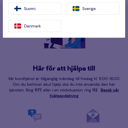
Suomi
Sverige
Danmark
Här för att hjälpa till
Vår kundtjänst är tillgänglig måndag till fredag kl. 9.00-16.00.
Om du behöver akut hjälp ska du inte använda den här
tjänsten. Ring
1177
, eller i en nödsituation, ring
112
.
Besök vår
hjälpavdelning